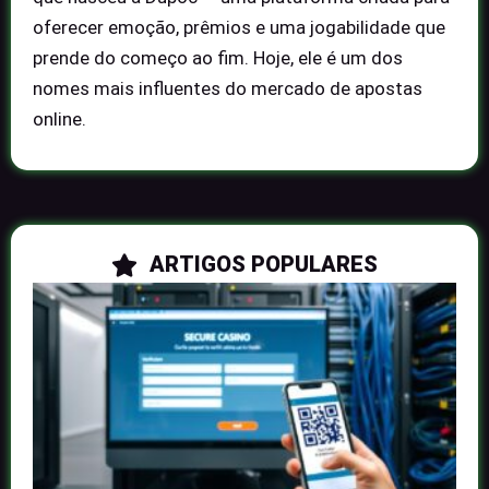
oferecer emoção, prêmios e uma jogabilidade que
prende do começo ao fim. Hoje, ele é um dos
nomes mais influentes do mercado de apostas
online.
ARTIGOS POPULARES