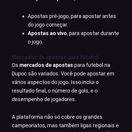
Apostas pré-jogo, para apostar antes
do jogo começar.
Apostas ao vivo
, para apostar durante
o jogo.
Mercados de apostas para futebol
Os
mercados de apostas
para futebol na
Dupoc são variados. Você pode apostar em
vários aspectos do jogo. Isso inclui o
resultado final, o número de gols, e o
desempenho de jogadores.
A plataforma não só cobre os grandes
campeonatos, mas também ligas regionais e