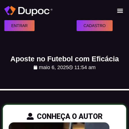
Ir
Me
para
o
conteúdo
ENTRAR
CADASTRO
Aposte no Futebol com Eficácia
maio 6, 2025
11:54 am
CONHEÇA O AUTOR