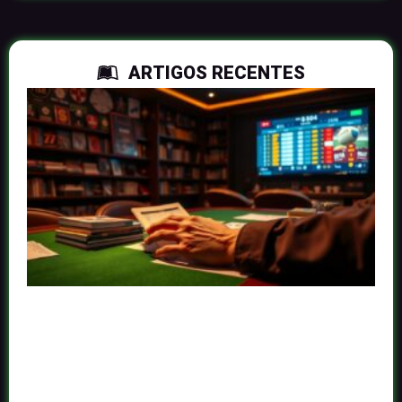
ARTIGOS RECENTES