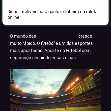
Dicas infalíveis para ganhar dinheiro na roleta
online
O mundo das
apostas esportivas
cresce
muito rápido. O
futebol
é um dos esportes
mais apostados. Aposte no Futebol com
segurança seguindo essas dicas.