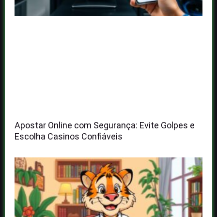
Apostar Online com Segurança: Evite Golpes e
Escolha Casinos Confiáveis